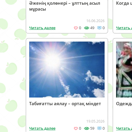
Әженің қолөнері – ұлттың асыл
Когда 
мұрасы
16.06.2026
Читать далее
0
49
0
Читать 
Табиғатты аялау – ортақ міндет
Одежда
19.05.2026
Читать далее
0
59
0
Читать 