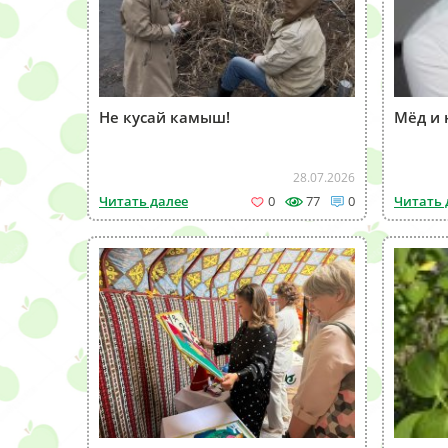
Не кусай камыш!
Мёд и 
28.07.2026
Читать далее
0
77
0
Читать 