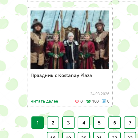
Праздник с Kostanay Plaza
24.03.2026
Читать далее
0
100
0
1
2
3
4
5
6
7