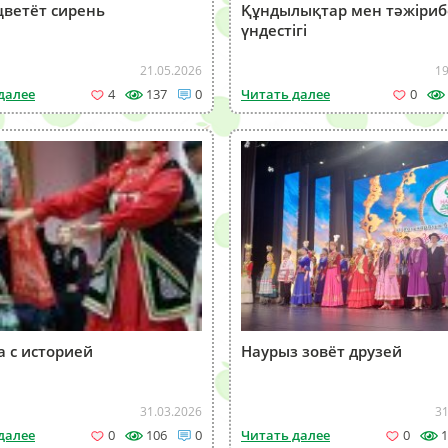
цветёт сирень
Құндылықтар мен тәжіриб
үндестігі
21.05.2026
19
далее
4
137
0
Читать далее
0
 с историей
Наурыз зовёт друзей
31.03.2026
31
далее
0
106
0
Читать далее
0
1