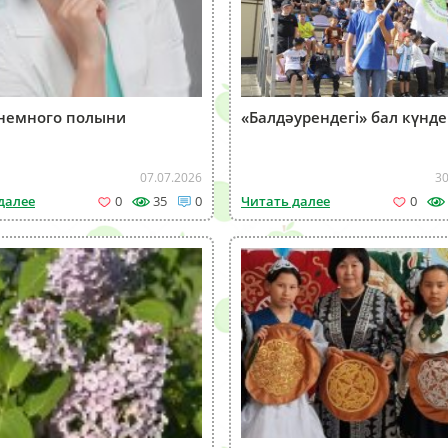
немного полыни
«Балдәурендегі» бал күнде
07.07.2026
30
далее
0
35
0
Читать далее
0