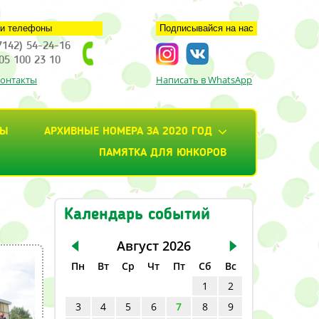
и телефоны
Подписывайся на нас
7142) 54-24-16
05 100 23 10
контакты
Написать в WhatsApp
ТЫ
АРХИВНЫЕ НОМЕРА ЗА 2020 ГОД
ПАМЯТКА ДЛЯ ЮНКОРОВ
Календарь событий
Август
2026
Пн
Вт
Ср
Чт
Пт
Сб
Вс
1
2
3
4
5
6
7
8
9