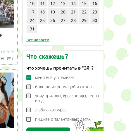
10
11
12
13
14
15
16
17
18
19
20
21
22
23
24
25
26
27
28
29
30
31
р
Все новости
.06.2026
Что скажешь?
35
0
что хочешь прочитать в "ЗЯ"?
меня все устраивает
больше информаций из школ
хочу приколы, кроссворды, тесты
и т.д.
люблю конкурсы
пишите о талантливых детях