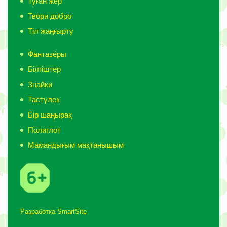
Туған жер
Твори добро
Тіл жаңғырту
Фантазёры
Білгіштер
Знайки
Тастүлек
Бір шаңырақ
Полиглот
Мамандығым мақтанышым
Разработка
SmartSite