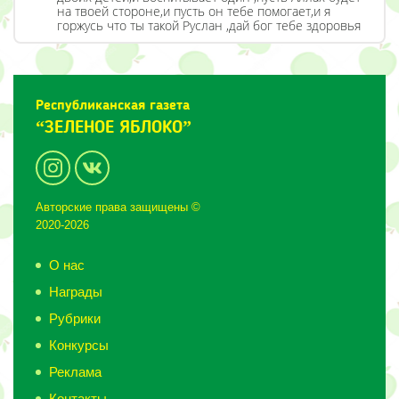
на твоей стороне,и пусть он тебе помогает,и я
горжусь что ты такой Руслан ,дай бог тебе здоровья
Республиканская газета
“ЗЕЛЕНОЕ ЯБЛОКО”
Авторские права защищены ©
2020-2026
О нас
Награды
Рубрики
Конкурсы
Реклама
Контакты