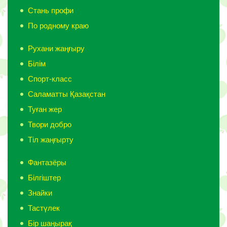
Стань профи
По родному краю
Рухани жаңғыру
Білім
Спорт-класс
Саламатты Қазақстан
Туған жер
Твори добро
Тіл жаңғырту
Фантазёры
Білгіштер
Знайки
Тастүлек
Бір шаңырақ