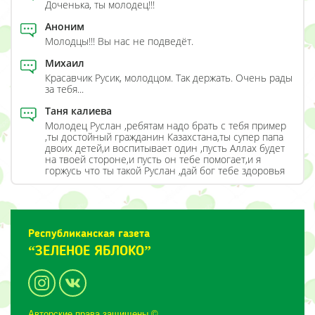
Доченька, ты молодец!!!
Аноним
Молодцы!!! Вы нас не подведёт.
Михаил
Красавчик Русик, молодцом. Так держать. Очень рады
за тебя...
Таня калиева
Молодец Руслан ,ребятам надо брать с тебя пример
,ты достойный гражданин Казахстана,ты супер папа
двоих детей,и воспитывает один ,пусть Аллах будет
на твоей стороне,и пусть он тебе помогает,и я
горжусь что ты такой Руслан ,дай бог тебе здоровья
Республиканская газета
“ЗЕЛЕНОЕ ЯБЛОКО”
Авторские права защищены ©