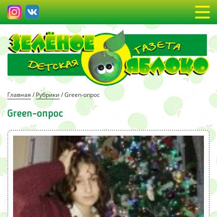
Главная
/
Рубрики
/
Green-опрос
Green-опрос