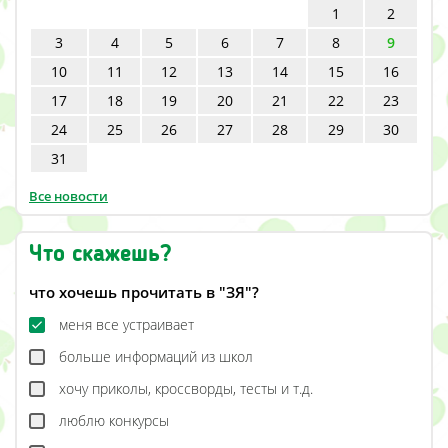
1
2
3
4
5
6
7
8
9
10
11
12
13
14
15
16
17
18
19
20
21
22
23
24
25
26
27
28
29
30
31
Все новости
Что скажешь?
что хочешь прочитать в "ЗЯ"?
меня все устраивает
больше информаций из школ
хочу приколы, кроссворды, тесты и т.д.
люблю конкурсы