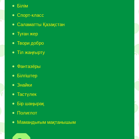
Білім
Спорт-класс
Саламатты Қазақстан
Туған жер
Твори добро
Тіл жаңғырту
Фантазёры
Білгіштер
Знайки
Тастүлек
Бір шаңырақ
Полиглот
Мамандығым мақтанышым