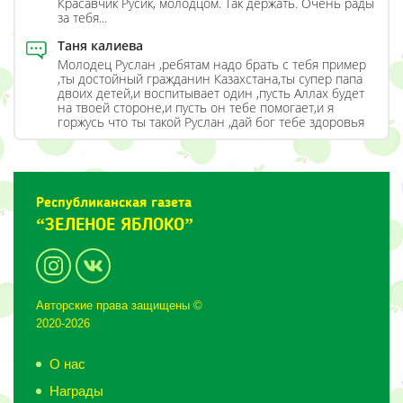
Красавчик Русик, молодцом. Так держать. Очень рады
за тебя...
Таня калиева
Молодец Руслан ,ребятам надо брать с тебя пример
,ты достойный гражданин Казахстана,ты супер папа
двоих детей,и воспитывает один ,пусть Аллах будет
на твоей стороне,и пусть он тебе помогает,и я
горжусь что ты такой Руслан ,дай бог тебе здоровья
Республиканская газета
“ЗЕЛЕНОЕ ЯБЛОКО”
Авторские права защищены ©
2020-2026
О нас
Награды