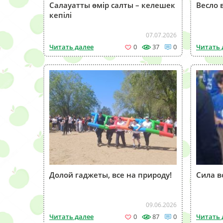
Салауатты өмір салты – келешек
Весло 
кепілі
07.07.2026
Читать далее
0
37
0
Читать 
Долой гаджеты, все на природу!
Сила в
09.06.2026
Читать далее
0
87
0
Читать 