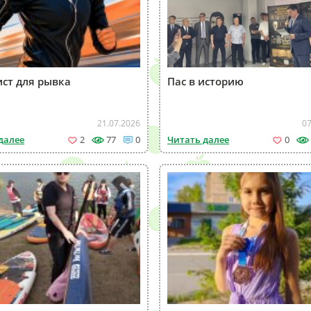
ст для рывка
Пас в историю
21.07.2026
07
далее
2
77
0
Читать далее
0