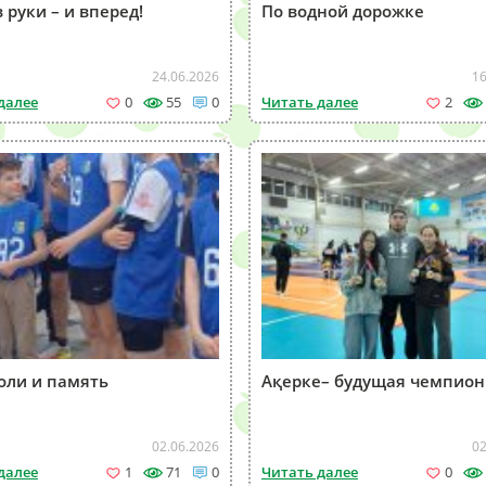
в руки – и вперед!
По водной дорожке
24.06.2026
16
далее
0
55
0
Читать далее
2
оли и память
Ақерке– будущая чемпион
02.06.2026
02
далее
1
71
0
Читать далее
0