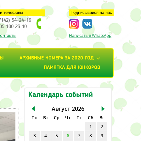
и телефоны
Подписывайся на нас
7142) 54-24-16
05 100 23 10
контакты
Написать в WhatsApp
ТЫ
АРХИВНЫЕ НОМЕРА ЗА 2020 ГОД
ПАМЯТКА ДЛЯ ЮНКОРОВ
Календарь событий
Август
2026
Пн
Вт
Ср
Чт
Пт
Сб
Вс
1
2
3
4
5
6
7
8
9