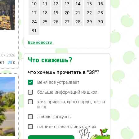
10
11
12
13
14
15
16
17
18
19
20
21
22
23
24
25
26
27
28
29
30
31
Все новости
.07.2026
Что скажешь?
61
0
что хочешь прочитать в "ЗЯ"?
меня все устраивает
больше информаций из школ
хочу приколы, кроссворды, тесты
и т.д.
люблю конкурсы
пишите о талантливых детях