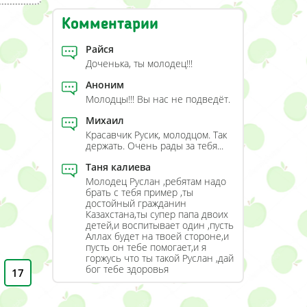
Комментарии
Райся
Доченька, ты молодец!!!
Аноним
Молодцы!!! Вы нас не подведёт.
Михаил
Красавчик Русик, молодцом. Так
держать. Очень рады за тебя...
Таня калиева
Молодец Руслан ,ребятам надо
брать с тебя пример ,ты
достойный гражданин
Казахстана,ты супер папа двоих
детей,и воспитывает один ,пусть
Аллах будет на твоей стороне,и
пусть он тебе помогает,и я
горжусь что ты такой Руслан ,дай
бог тебе здоровья
17